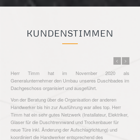
KUNDENSTIMMEN
Herr Timm hat im November 2020 als
Generalunternehmer den Umbau unseres Duschbades im
Dachgeschoss organisiert und ausgeführt.
Von der Beratung über die Organisation der anderen
Handwerker bis hin zur Ausführung war alles top. Herr
Timm hat ein sehr gutes Netzwerk (Installateur, Elektriker,
Glaser für die Duschtrennwand und Trockenbauer für
neue Türe inkl. Änderung der Aufschlagrichtung) und
koordiniert die Handwerker entsprechend des