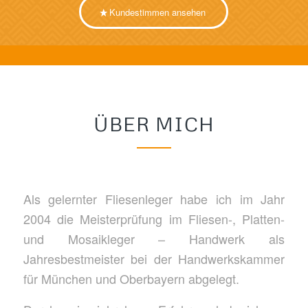
Kundestimmen ansehen
Gründliche Planung und präzises
Handwerk eines ausgebildeten
Fliesenlegermeisters
WER ICH BIN
WAS ICH BIETE
ÜBER MICH
Als gelernter Fliesenleger habe ich im Jahr
2004 die Meisterprüfung im Fliesen-, Platten-
und Mosaikleger – Handwerk als
Jahresbestmeister bei der Handwerkskammer
für München und Oberbayern abgelegt.